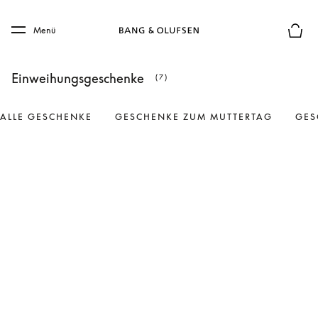
Skip to main content
Skip to main footer
Menü
Die m
Einweihungsgeschenke
(7)
ALLE GESCHENKE
GESCHENKE ZUM MUTTERTAG
GES