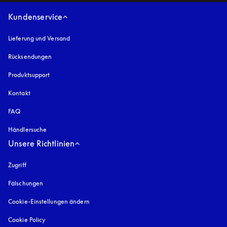
Kundenservice
Lieferung und Versand
Rücksendungen
Produktsupport
Kontakt
FAQ
Händlersuche
Unsere Richtlinien
Zugriff
öffnet sich in einem neuen Tab
Fälschungen
öffnet sich in einem neuen Tab
Cookie-Einstellungen ändern
Cookie Policy
öffnet sich in einem neuen Tab