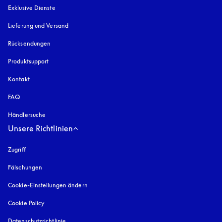
Exklusive Dienste
Lieferung und Versand
Rücksendungen
Produktsupport
Kontakt
FAQ
Händlersuche
Unsere Richtlinien
Zugriff
öffnet sich in einem neuen Tab
Fälschungen
öffnet sich in einem neuen Tab
Cookie-Einstellungen ändern
Cookie Policy
öffnet sich in einem neuen Tab
Datenschutzrichtlinie
öffnet sich in einem neuen Tab