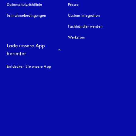
Datenschutzrichtlinie
öffnet sich in einem neuen Tab
Presse
Teilnahmebedingungen
Custom integration
Fachhändler werden
Werkstour
Lade unsere App 
herunter
Entdecken Sie unsere App
neuen Tab
en Tab