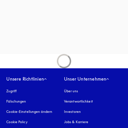
net sich in einem neuen Tab
inem neuen Tab
Unsere Richtlinien
Unser Unternehmen
Zugriff
öffnet sich in einem neuen Tab
Über uns
Fälschungen
öffnet sich in einem neuen Tab
Verantwortlichkeit
Cookie-Einstellungen ändern
Investoren
Cookie Policy
öffnet sich in einem neuen Tab
Jobs & Karriere