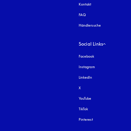
Kontakt
FAQ
Händlersuche
Social Links
Facebook
Instagram
öffnet sich in einem 
LinkedIn
X
YouTube
öffnet sich in einem neu
TikTok
Pinterest