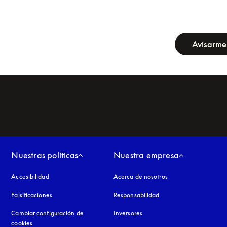
newsletter-fo
Avisarme
Nuestras políticas
Nuestra empresa
Accesibilidad
apertura en una pestaña nueva
Acerca de nosotros
Falsificaciones
apertura en una pestaña nueva
Responsabilidad
Cambiar configuración de
Inversores
cookies