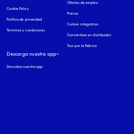
Ofertas de empleo
Cookie Policy
apertura en una pestaña nueva
Prensa
Política de privacidad
apertura en una pestaña nueva
Custom integration
Términos y condiciones
Conviértase en distribuidor
Tour por la fábrica
Descarga nuestra app
Descubra nuestra app
aña nueva
a nueva