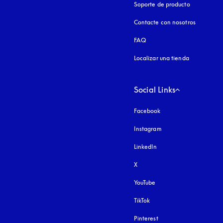
Soporte de producto
Contacte con nosotros
FAQ
Localizar una tienda
Social Links
Facebook
Instagram
apertura en una pest
LinkedIn
X
YouTube
apertura en una pestañ
TikTok
Pinterest