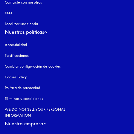
Contacte con nosotros
FAQ
Localizar una tienda
Nuestras políticas
Accesibilidad
apertura en una pestaña nueva
Falsificaciones
apertura en una pestaña nueva
Cambiar configuración de cookies
Cookie Policy
apertura en una pestaña nueva
Política de privacidad
apertura en una pestaña nueva
Términos y condiciones
WE DO NOT SELL YOUR PERSONAL
INFORMATION
Nuestra empresa