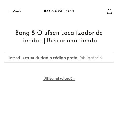
Skip to main content
Skip to main footer
Menú
El mod
Bang & Olufsen Localizador de
tiendas | Buscar una tienda
Introduzca su ciudad o código postal
(obligatorio)
Utilizar mi ubicación
apertura en una pestaña nueva