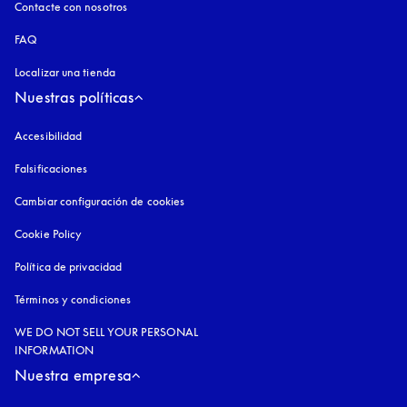
Contacte con nosotros
FAQ
Localizar una tienda
Nuestras políticas
Accesibilidad
apertura en una pestaña nueva
Falsificaciones
apertura en una pestaña nueva
Cambiar configuración de cookies
Cookie Policy
apertura en una pestaña nueva
Política de privacidad
apertura en una pestaña nueva
Términos y condiciones
WE DO NOT SELL YOUR PERSONAL
INFORMATION
Nuestra empresa