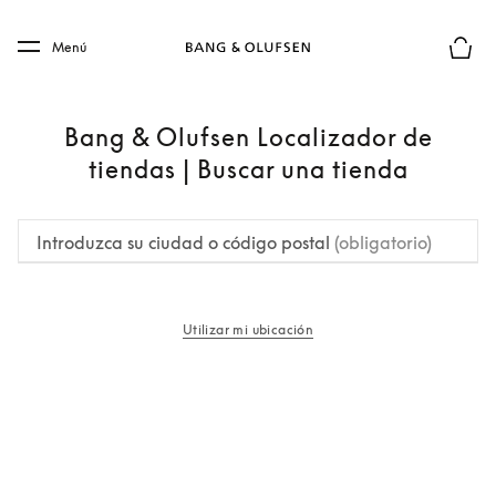
Skip to main content
Skip to main footer
Menú
El mod
Bang & Olufsen Localizador de
tiendas | Buscar una tienda
Introduzca su ciudad o código postal
(obligatorio)
Utilizar mi ubicación
apertura en una pestaña nueva