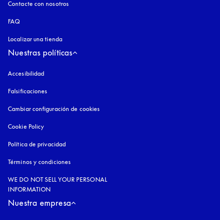
Contacte con nosotros
FAQ
Localizar una tienda
Nuestras políticas
Accesibilidad
apertura en una pestaña nueva
Falsificaciones
apertura en una pestaña nueva
Cambiar configuración de cookies
Cookie Policy
apertura en una pestaña nueva
Política de privacidad
apertura en una pestaña nueva
Términos y condiciones
WE DO NOT SELL YOUR PERSONAL
INFORMATION
Nuestra empresa