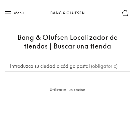
Skip to main content
Skip to main footer
Menú
El mod
Bang & Olufsen Localizador de
tiendas | Buscar una tienda
Introduzca su ciudad o código postal
(obligatorio)
Utilizar mi ubicación
apertura en una pestaña nueva