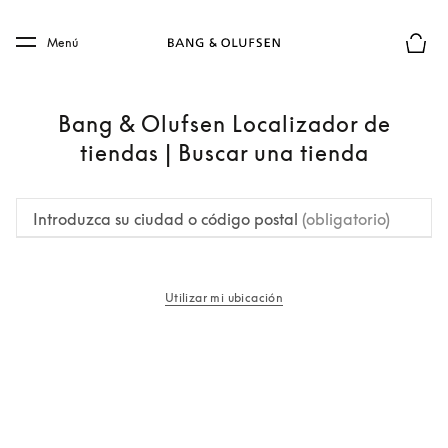
Skip to main content
Skip to main footer
Menú
El mod
Bang & Olufsen Localizador de
tiendas | Buscar una tienda
Introduzca su ciudad o código postal
(obligatorio)
Utilizar mi ubicación
apertura en una pestaña nueva