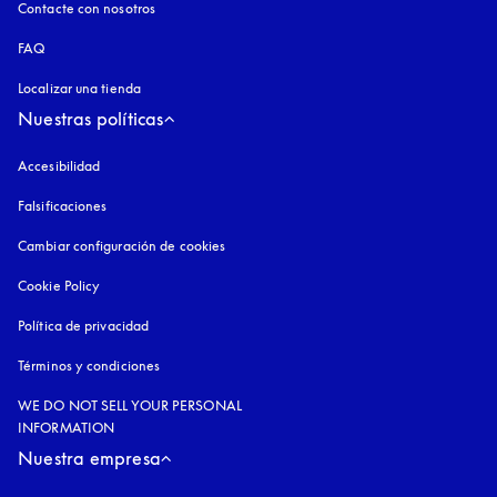
Contacte con nosotros
FAQ
Localizar una tienda
Nuestras políticas
Accesibilidad
apertura en una pestaña nueva
Falsificaciones
apertura en una pestaña nueva
Cambiar configuración de cookies
Cookie Policy
apertura en una pestaña nueva
Política de privacidad
apertura en una pestaña nueva
Términos y condiciones
WE DO NOT SELL YOUR PERSONAL
INFORMATION
Nuestra empresa