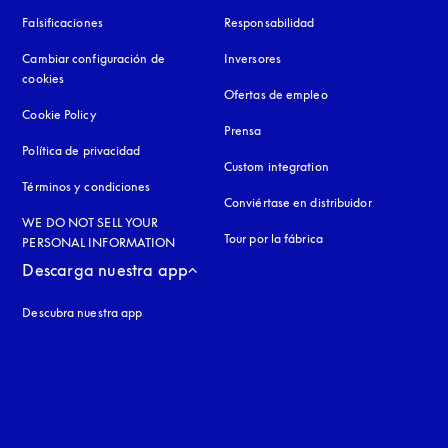
Falsificaciones
apertura en una pestaña nueva
Responsabilidad
Cambiar configuración de
Inversores
cookies
Ofertas de empleo
Cookie Policy
apertura en una pestaña nueva
Prensa
Política de privacidad
apertura en una pestaña nueva
Custom integration
Términos y condiciones
Conviértase en distribuidor
WE DO NOT SELL YOUR
Tour por la fábrica
PERSONAL INFORMATION
Descarga nuestra app
Descubra nuestra app
aña nueva