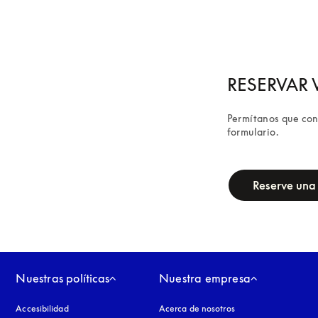
RESERVAR V
Permítanos que conf
formulario.
campaign-form
Reserve una 
Nuestras políticas
Nuestra empresa
Accesibilidad
apertura en una pestaña nueva
Acerca de nosotros