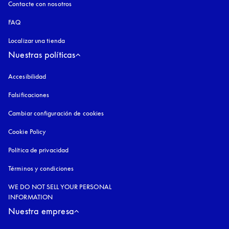
Contacte con nosotros
FAQ
Localizar una tienda
Nuestras políticas
Accesibilidad
apertura en una pestaña nueva
Falsificaciones
apertura en una pestaña nueva
Cambiar configuración de cookies
Cookie Policy
apertura en una pestaña nueva
Política de privacidad
apertura en una pestaña nueva
Términos y condiciones
WE DO NOT SELL YOUR PERSONAL
INFORMATION
Nuestra empresa