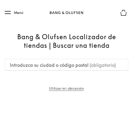
Skip to main content
Skip to main footer
Menú
El mod
Bang & Olufsen Localizador de
tiendas | Buscar una tienda
Introduzca su ciudad o código postal
(obligatorio)
Utilizar mi ubicación
apertura en una pestaña nueva