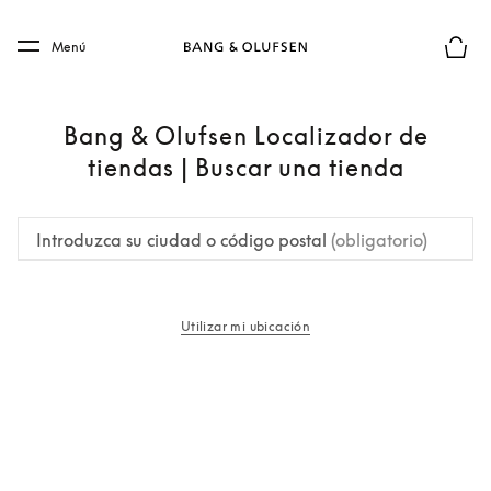
Skip to main content
Skip to main footer
Menú
El mod
Bang & Olufsen Localizador de
tiendas | Buscar una tienda
Introduzca su ciudad o código postal
(obligatorio)
Utilizar mi ubicación
apertura en una pestaña nueva