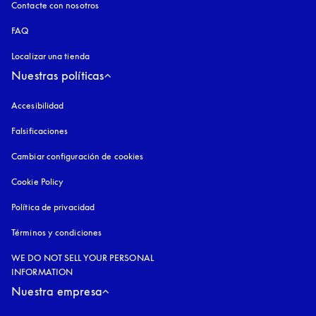
Contacte con nosotros
FAQ
Localizar una tienda
Nuestras políticas
Accesibilidad
apertura en una pestaña nueva
Falsificaciones
apertura en una pestaña nueva
Cambiar configuración de cookies
Cookie Policy
apertura en una pestaña nueva
Política de privacidad
apertura en una pestaña nueva
Términos y condiciones
WE DO NOT SELL YOUR PERSONAL
INFORMATION
Nuestra empresa