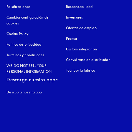
Falsificaciones
apertura en una pestaña nueva
Responsabilidad
Cambiar configuración de
Inversores
cookies
Ofertas de empleo
Cookie Policy
apertura en una pestaña nueva
Prensa
Política de privacidad
apertura en una pestaña nueva
Custom integration
Términos y condiciones
Conviértase en distribuidor
WE DO NOT SELL YOUR
Tour por la fábrica
PERSONAL INFORMATION
Descarga nuestra app
Descubra nuestra app
aña nueva