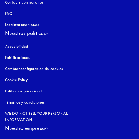
Contacte con nosotros
FAQ
Localizar una tienda
Nuestras políticas
Accesibilidad
apertura en una pestaña nueva
Falsificaciones
apertura en una pestaña nueva
Cambiar configuración de cookies
Cookie Policy
apertura en una pestaña nueva
Política de privacidad
apertura en una pestaña nueva
Términos y condiciones
WE DO NOT SELL YOUR PERSONAL
INFORMATION
Nuestra empresa