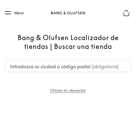
Skip to main content
Skip to main footer
Menú
El mod
Bang & Olufsen Localizador de
tiendas | Buscar una tienda
Introduzca su ciudad o código postal
(obligatorio)
Utilizar mi ubicación
apertura en una pestaña nueva