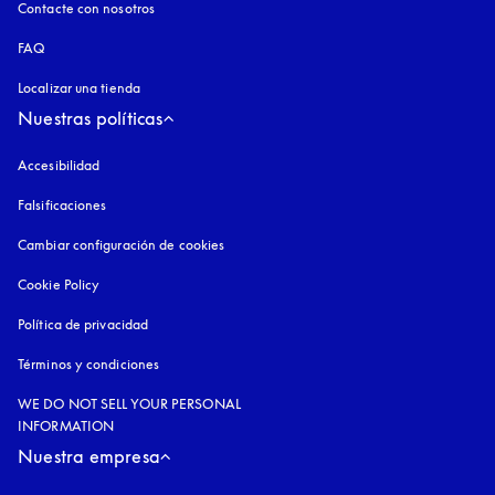
Contacte con nosotros
FAQ
Localizar una tienda
Nuestras políticas
Accesibilidad
apertura en una pestaña nueva
Falsificaciones
apertura en una pestaña nueva
Cambiar configuración de cookies
Cookie Policy
apertura en una pestaña nueva
Política de privacidad
apertura en una pestaña nueva
Términos y condiciones
WE DO NOT SELL YOUR PERSONAL
INFORMATION
Nuestra empresa