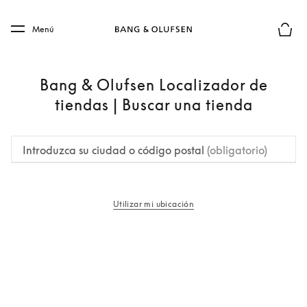
Skip to main content
Skip to main footer
Menú
El mod
Bang & Olufsen Localizador de
tiendas | Buscar una tienda
Introduzca su ciudad o código postal
(obligatorio)
Utilizar mi ubicación
apertura en una pestaña nueva