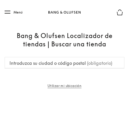
Skip to main content
Skip to main footer
Menú
El mod
Bang & Olufsen Localizador de
tiendas | Buscar una tienda
Introduzca su ciudad o código postal
(obligatorio)
Utilizar mi ubicación
apertura en una pestaña nueva