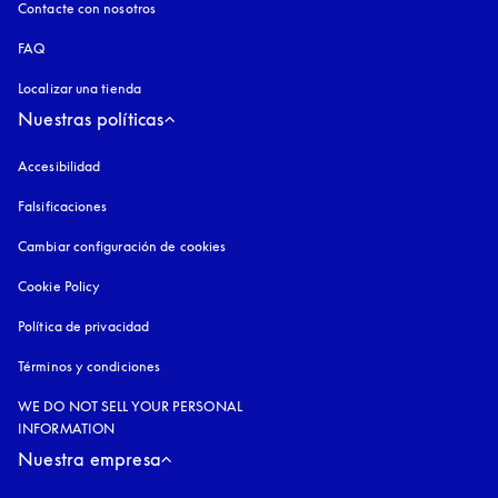
Contacte con nosotros
FAQ
Localizar una tienda
Nuestras políticas
Accesibilidad
apertura en una pestaña nueva
Falsificaciones
apertura en una pestaña nueva
Cambiar configuración de cookies
Cookie Policy
apertura en una pestaña nueva
Política de privacidad
apertura en una pestaña nueva
Términos y condiciones
WE DO NOT SELL YOUR PERSONAL
INFORMATION
Nuestra empresa