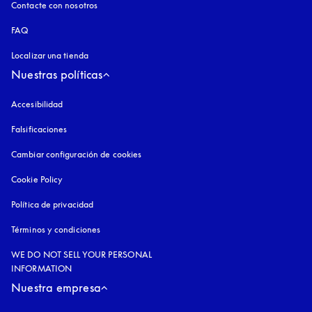
Contacte con nosotros
FAQ
Localizar una tienda
Nuestras políticas
Accesibilidad
apertura en una pestaña nueva
Falsificaciones
apertura en una pestaña nueva
Cambiar configuración de cookies
Cookie Policy
apertura en una pestaña nueva
Política de privacidad
apertura en una pestaña nueva
Términos y condiciones
WE DO NOT SELL YOUR PERSONAL
INFORMATION
Nuestra empresa