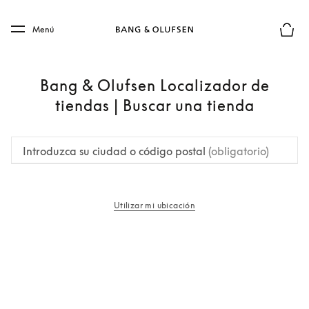
Skip to main content
Skip to main footer
Menú
El mod
Bang & Olufsen Localizador de
tiendas | Buscar una tienda
Introduzca su ciudad o código postal
(obligatorio)
Utilizar mi ubicación
apertura en una pestaña nueva