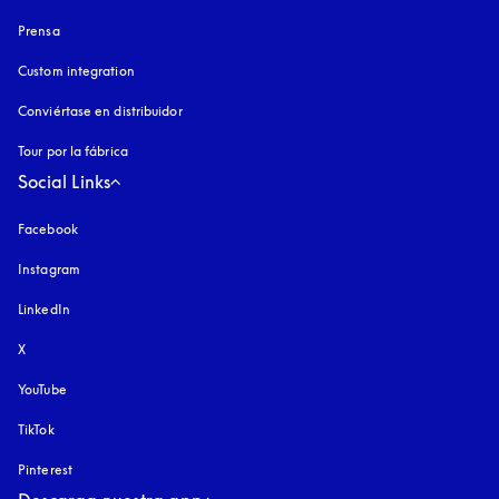
Prensa
Custom integration
Conviértase en distribuidor
Tour por la fábrica
Social Links
Facebook
Instagram
apertura en una pestaña nueva
LinkedIn
X
YouTube
apertura en una pestaña nueva
TikTok
Pinterest