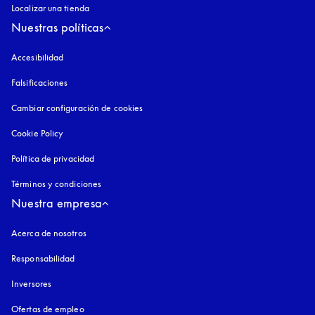
Localizar una tienda
Nuestras políticas
Accesibilidad
apertura en una pestaña nueva
Falsificaciones
apertura en una pestaña nueva
Cambiar configuración de cookies
Cookie Policy
apertura en una pestaña nueva
Política de privacidad
apertura en una pestaña nueva
Términos y condiciones
Nuestra empresa
Acerca de nosotros
Responsabilidad
Inversores
Ofertas de empleo