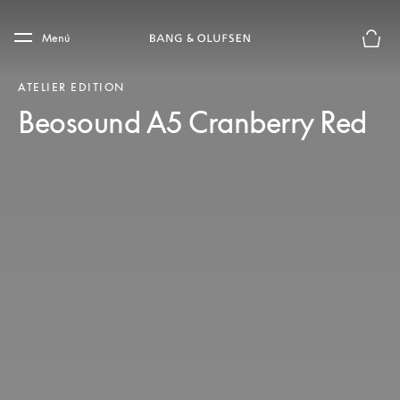
Skip to main content
Skip to main footer
Menú
El mod
ATELIER EDITION
Beosound A5 Cranberry Red