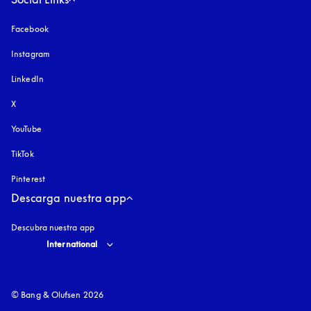
Facebook
Instagram
apertura en una pestaña nueva
LinkedIn
X
YouTube
apertura en una pestaña nueva
TikTok
Pinterest
Descarga nuestra app
Descubra nuestra app
Select country and language
:
International
© Bang & Olufsen 2026