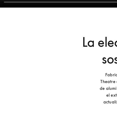
La ele
so
Fabri
Theatre 
de alumi
el ex
actual