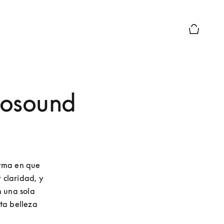
El modo d
eosound
rma en que 
claridad, y 
 una sola 
a belleza 