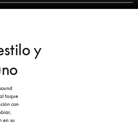
stilo y
uno
sound 
l toque 
ión con 
iar, 
 en su 