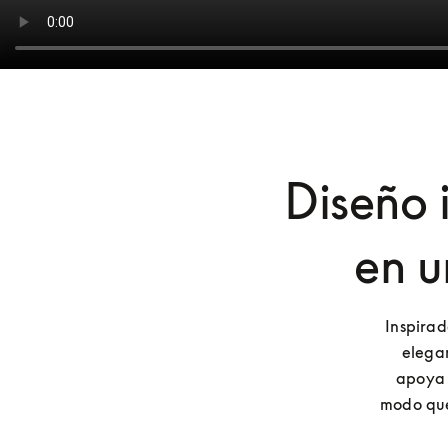
Diseño 
en u
Inspirad
elegan
apoya e
modo que