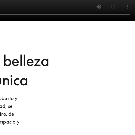
 belleza
única
obusto y 
d, se 
ro, de 
spacio y 