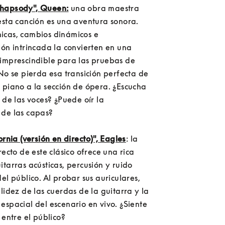
hapsody", Queen:
 una obra maestra 
esta canción es una aventura sonora. 
cas, cambios dinámicos e 
ón intrincada la convierten en una 
imprescindible para las pruebas de 
No se pierda esa transición perfecta de 
 piano a la sección de ópera. ¿Escucha 
 de las voces? ¿Puede oír la 
de las capas?

ornia (versión en directo)", Eagles
: la 
recto de este clásico ofrece una rica 
tarras acústicas, percusión y ruido 
el público. Al probar sus auriculares, 
lidez de las cuerdas de la guitarra y la 
spacial del escenario en vivo. ¿Siente 
 entre el público?
