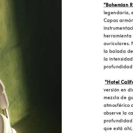
"Bohemian R
legendaria, 
Capas armóni
instrumentaci
herramienta 
auriculares. 
la balada de
la intensidad
profundidad 
"Hotel Calif
versión en di
mezcla de gui
atmosférico d
observe la ca
profundidad e
que está ahí,