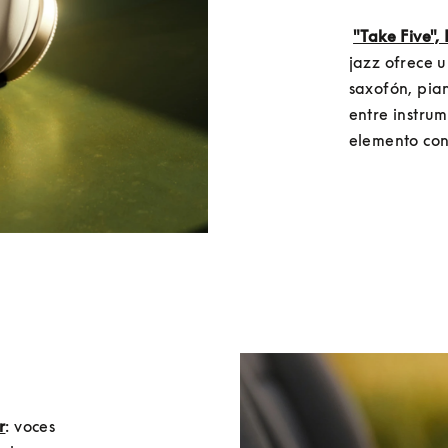
"Take Five"
jazz ofrece 
saxofón, pian
entre instrum
elemento con
r
: voces 