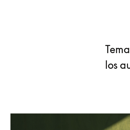
Temas
los a