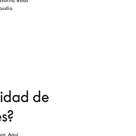
orito, estas 
udio. 
lidad de
es?
ar. Aquí 