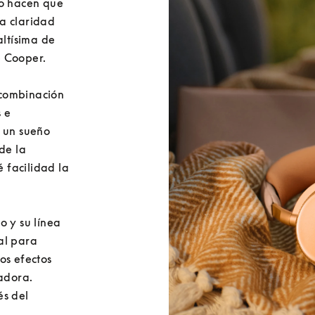
o hacen que 
a claridad 
ltísima de 
 Cooper.

combinación 
e 
 un sueño 
de la 
facilidad la 
o y su línea 
l para 
s efectos 
adora. 
s del 