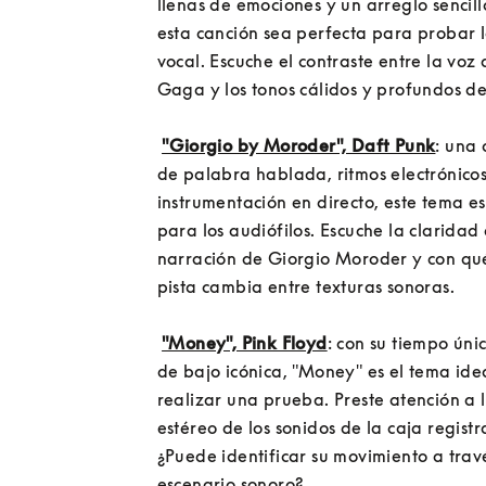
llenas de emociones y un arreglo sencill
esta canción sea perfecta para probar l
vocal. Escuche el contraste entre la voz a
Gaga y los tonos cálidos y profundos de
"Giorgio by Moroder", Daft Punk
: una 
de palabra hablada, ritmos electrónicos 
instrumentación en directo, este tema es
para los audiófilos. Escuche la claridad 
narración de Giorgio Moroder y con qué 
pista cambia entre texturas sonoras.

"Money", Pink Floyd
: con su tiempo únic
de bajo icónica, "Money" es el tema idea
realizar una prueba. Preste atención a lo
estéreo de los sonidos de la caja registr
¿Puede identificar su movimiento a travé
escenario sonoro?