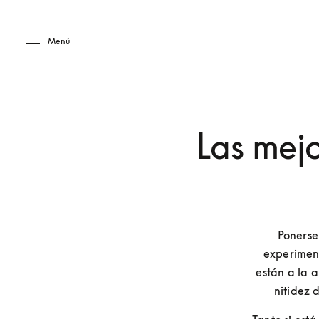
Skip to main content
Skip to main footer
Menú
Las mejo
Ponerse 
experiment
están a la a
nitidez 