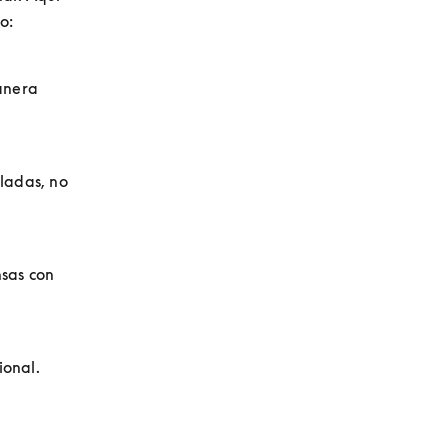
o:
nera 
ladas, no 
sas con 
onal. 