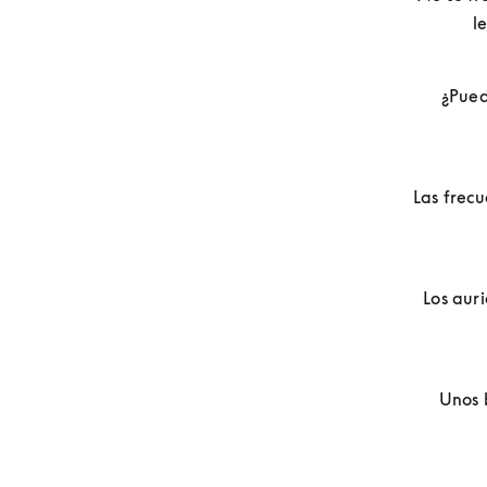
l
¿Pued
Las frecu
Los auri
Unos 