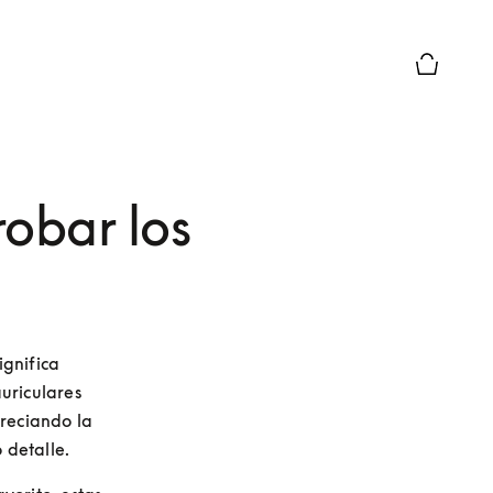
El modo d
robar los
gnifica 
riculares 
reciando la 
 detalle.