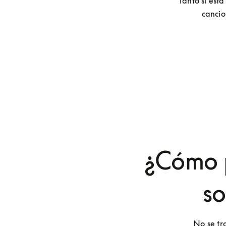
Tanto si está
cancio
¿Cómo p
so
No se tr