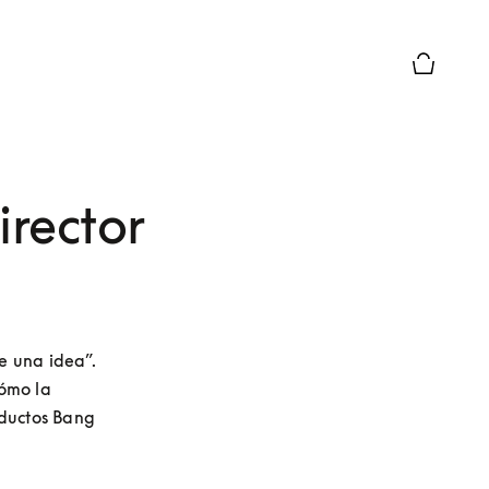
El modo d
irector
 una idea”. 
ómo la 
ductos Bang 