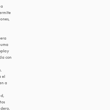
a 
ermite 
ones, 
era 
puma 
oplay 
da con 
 
el 
n a 
d, 
os 
dero.
