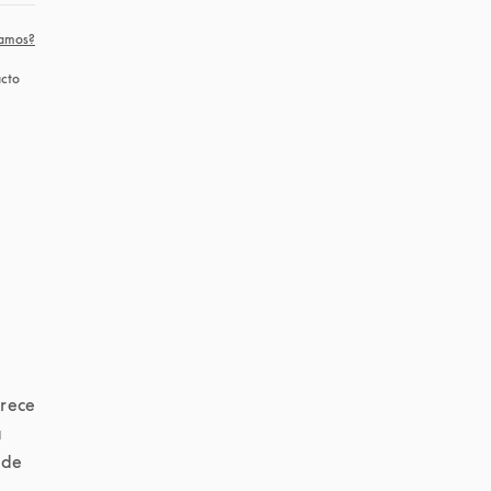
camos?
cto 
pestaña nueva
rece 
 
de 