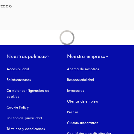
rcado 
Nuestras políticas
Nuestra empresa
Accesibilidad
apertura en una pestaña nueva
Acerca de nosotros
Falsificaciones
apertura en una pestaña nueva
Responsabilidad
Cambiar configuración de
Inversores
cookies
Ofertas de empleo
Cookie Policy
apertura en una pestaña nueva
Prensa
Política de privacidad
apertura en una pestaña nueva
Custom integration
Términos y condiciones
Conviértase en distribuidor