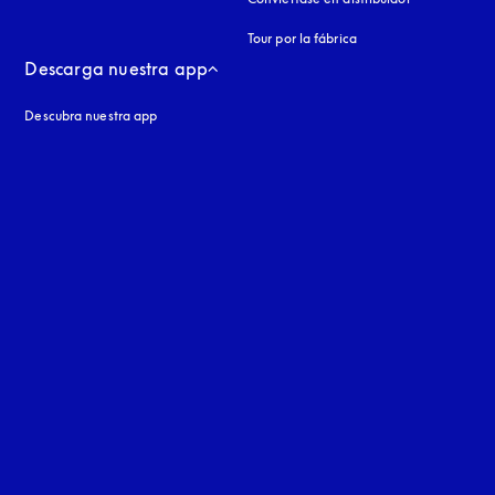
Tour por la fábrica
Descarga nuestra app
Descubra nuestra app
aña nueva
a nueva
uage
: