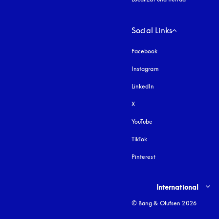
Social Links
Facebook
Instagram
apertura en una pest
LinkedIn
X
YouTube
apertura en una pestañ
TikTok
Pinterest
Select country and lang
International
© Bang & Olufsen 2026