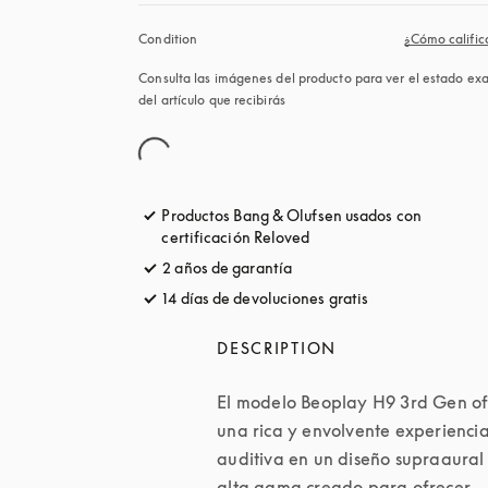
Condition
¿Cómo califi
Consulta las imágenes del producto para ver el estado exa
del artículo que recibirás
Productos Bang & Olufsen usados ​con
certificación Reloved
2 años de garantía
14 días de devoluciones gratis
apertura en una 
DESCRIPTION
El modelo Beoplay H9 3rd Gen of
una rica y envolvente experiencia
auditiva en un diseño supraaural 
alta gama creado para ofrecer 