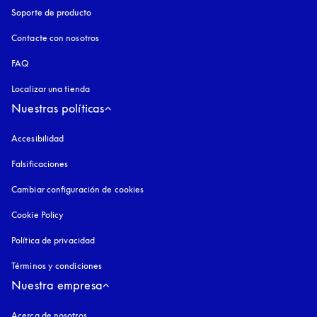
Soporte de producto
Contacte con nosotros
FAQ
Localizar una tienda
Nuestras políticas
Accesibilidad
apertura en una pestaña nueva
Falsificaciones
apertura en una pestaña nueva
Cambiar configuración de cookies
Cookie Policy
apertura en una pestaña nueva
Política de privacidad
apertura en una pestaña nueva
Términos y condiciones
Nuestra empresa
Acerca de nosotros