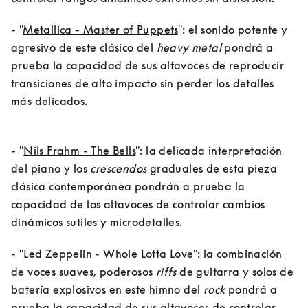
- "
Metallica - Master of Puppets
": el sonido potente y 
agresivo de este clásico del 
heavy metal
 pondrá a 
prueba la capacidad de sus altavoces de reproducir 
transiciones de alto impacto sin perder los detalles 
más delicados.
- "
Nils Frahm - The Bells
": la delicada interpretación 
del piano y los 
crescendos
 graduales de esta pieza 
clásica contemporánea pondrán a prueba la 
capacidad de los altavoces de controlar cambios 
dinámicos sutiles y microdetalles.
- "
Led Zeppelin - Whole Lotta Love
": la combinación 
de voces suaves, poderosos 
riffs
 de guitarra y solos de 
batería explosivos en este himno del 
rock
 pondrá a 
prueba la capacidad de sus altavoces de controlar 