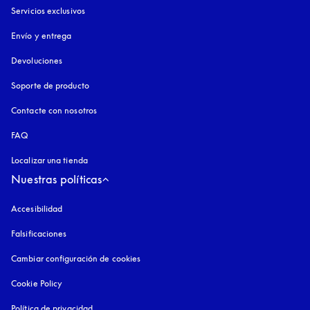
Servicios exclusivos
Envío y entrega
Devoluciones
Soporte de producto
Contacte con nosotros
FAQ
Localizar una tienda
Nuestras políticas
Accesibilidad
apertura en una pestaña nueva
Falsificaciones
apertura en una pestaña nueva
Cambiar configuración de cookies
Cookie Policy
apertura en una pestaña nueva
Política de privacidad
apertura en una pestaña nueva