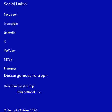
Social Links
Facebook
Instagram
apertura en una pestaña nueva
LinkedIn
X
YouTube
apertura en una pestaña nueva
TikTok
Pinterest
Descarga nuestra app
Descubra nuestra app
Select country and language
:
International
© Bang & Olufsen 2026