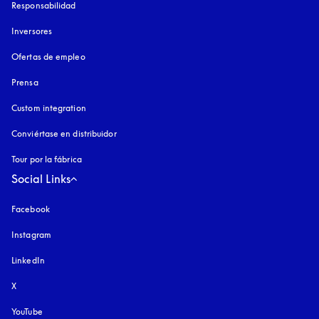
Responsabilidad
Inversores
Ofertas de empleo
Prensa
Custom integration
Conviértase en distribuidor
Tour por la fábrica
Social Links
Facebook
Instagram
apertura en una pestaña nueva
LinkedIn
X
YouTube
apertura en una pestaña nueva