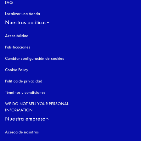
FAQ
Localizar una tienda
Nuestras políticas
Accesibilidad
apertura en una pestaña nueva
Falsificaciones
apertura en una pestaña nueva
Cambiar configuración de cookies
Cookie Policy
apertura en una pestaña nueva
Política de privacidad
apertura en una pestaña nueva
Términos y condiciones
WE DO NOT SELL YOUR PERSONAL
INFORMATION
Nuestra empresa
Acerca de nosotros