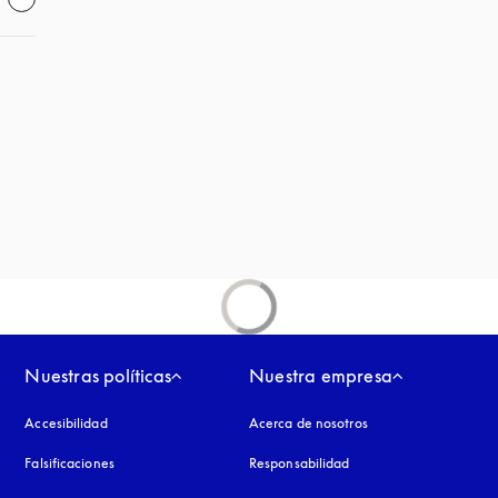
aña nueva
aña nueva
Nuestras políticas
Nuestra empresa
Accesibilidad
apertura en una pestaña nueva
Acerca de nosotros
Falsificaciones
apertura en una pestaña nueva
Responsabilidad