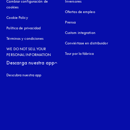
Cambiar configuración de
Inversores
cookies
Ofertas de empleo
Cookie Policy
apertura en una pestaña nueva
Prensa
Política de privacidad
apertura en una pestaña nueva
Custom integration
Términos y condiciones
Conviértase en distribuidor
WE DO NOT SELL YOUR
Tour por la fábrica
PERSONAL INFORMATION
Descarga nuestra app
Descubra nuestra app
aña nueva
a nueva