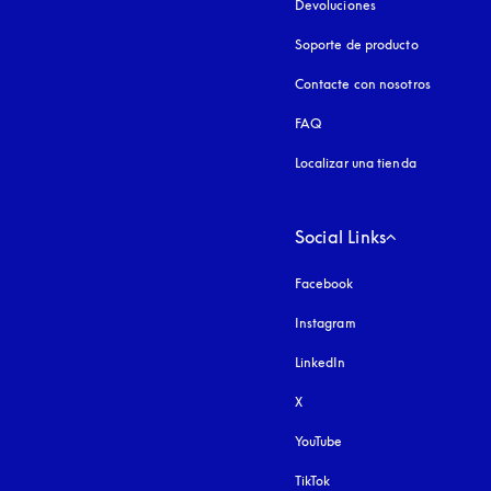
Devoluciones
Soporte de producto
Contacte con nosotros
FAQ
Localizar una tienda
Social Links
Facebook
Instagram
apertura en una pest
LinkedIn
X
YouTube
apertura en una pestañ
TikTok