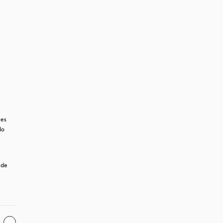
es 
o 
de 