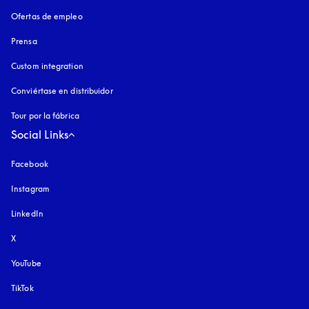
Ofertas de empleo
Prensa
Custom integration
Conviértase en distribuidor
Tour por la fábrica
Social Links
Facebook
Instagram
apertura en una pestaña nueva
LinkedIn
X
YouTube
apertura en una pestaña nueva
TikTok