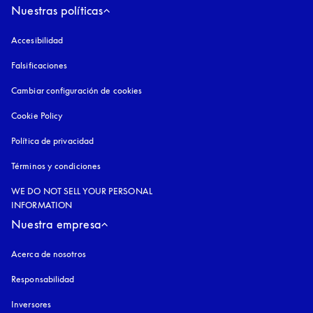
Nuestras políticas
Accesibilidad
apertura en una pestaña nueva
Falsificaciones
apertura en una pestaña nueva
Cambiar configuración de cookies
Cookie Policy
apertura en una pestaña nueva
Política de privacidad
apertura en una pestaña nueva
Términos y condiciones
WE DO NOT SELL YOUR PERSONAL
INFORMATION
Nuestra empresa
Acerca de nosotros
Responsabilidad
Inversores