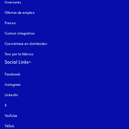
Inversores
Ofertas de empleo
Prensa
Custom integration
Conviértase en distribuidor
Tour por la fábrica
Social Links
Facebook
Instagram
apertura en una pestaña nueva
LinkedIn
X
YouTube
apertura en una pestaña nueva
TikTok