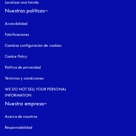
Localizar una tienda
Nuestras políticas
Accesibilidad
apertura en una pestaña nueva
Falsificaciones
apertura en una pestaña nueva
Cambiar configuración de cookies
Cookie Policy
apertura en una pestaña nueva
Política de privacidad
apertura en una pestaña nueva
Términos y condiciones
WE DO NOT SELL YOUR PERSONAL
INFORMATION
Nuestra empresa
Acerca de nosotros
Responsabilidad