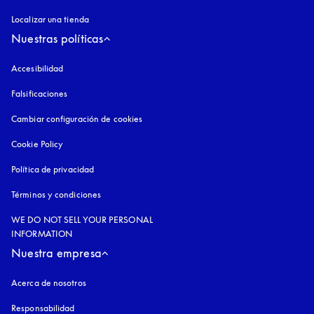
Localizar una tienda
Nuestras políticas
Accesibilidad
apertura en una pestaña nueva
Falsificaciones
apertura en una pestaña nueva
Cambiar configuración de cookies
Cookie Policy
apertura en una pestaña nueva
Política de privacidad
apertura en una pestaña nueva
Términos y condiciones
WE DO NOT SELL YOUR PERSONAL
INFORMATION
Nuestra empresa
Acerca de nosotros
Responsabilidad