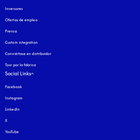
Inversores
Ofertas de empleo
Prensa
Custom integration
Conviértase en distribuidor
Tour por la fábrica
Social Links
Facebook
Instagram
apertura en una pestaña nueva
LinkedIn
X
YouTube
apertura en una pestaña nueva