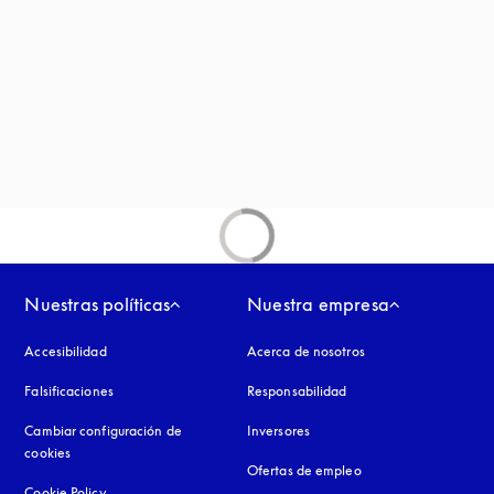
a
en una pestaña nueva
aña nueva
Nuestras políticas
Nuestra empresa
Accesibilidad
apertura en una pestaña nueva
Acerca de nosotros
Falsificaciones
apertura en una pestaña nueva
Responsabilidad
Cambiar configuración de
Inversores
cookies
Ofertas de empleo
Cookie Policy
apertura en una pestaña nueva