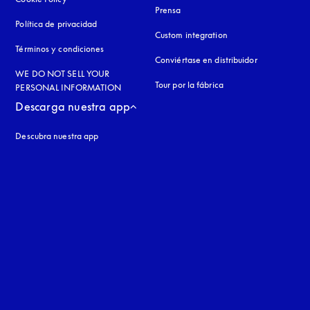
Prensa
Política de privacidad
apertura en una pestaña nueva
Custom integration
Términos y condiciones
Conviértase en distribuidor
WE DO NOT SELL YOUR
Tour por la fábrica
PERSONAL INFORMATION
Descarga nuestra app
Descubra nuestra app
aña nueva
a nueva