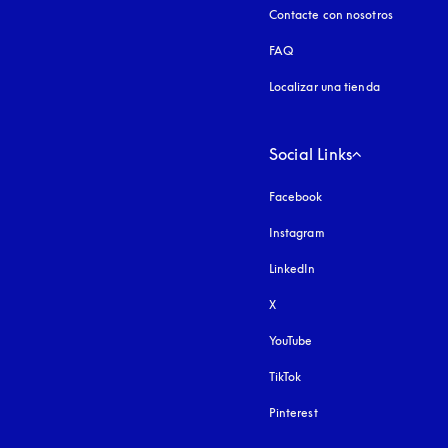
Contacte con nosotros
FAQ
Localizar una tienda
Social Links
Facebook
Instagram
apertura en una pest
LinkedIn
X
YouTube
apertura en una pestañ
TikTok
Pinterest