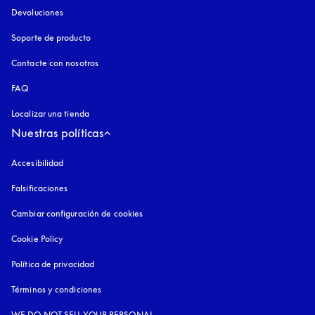
Devoluciones
Soporte de producto
Contacte con nosotros
FAQ
Localizar una tienda
Nuestras políticas
Accesibilidad
apertura en una pestaña nueva
Falsificaciones
apertura en una pestaña nueva
Cambiar configuración de cookies
Cookie Policy
apertura en una pestaña nueva
Política de privacidad
apertura en una pestaña nueva
Términos y condiciones
WE DO NOT SELL YOUR PERSONAL