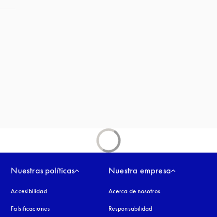
a
ña nueva
aña nueva
Nuestras políticas
Nuestra empresa
Accesibilidad
apertura en una pestaña nueva
Acerca de nosotros
Falsificaciones
apertura en una pestaña nueva
Responsabilidad