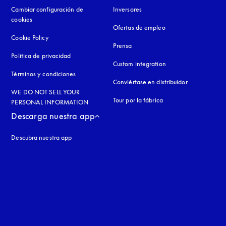
Cambiar configuración de
Inversores
cookies
Ofertas de empleo
Cookie Policy
apertura en una pestaña nueva
Prensa
Política de privacidad
apertura en una pestaña nueva
Custom integration
Términos y condiciones
Conviértase en distribuidor
WE DO NOT SELL YOUR
Tour por la fábrica
PERSONAL INFORMATION
Descarga nuestra app
Descubra nuestra app
aña nueva
a nueva