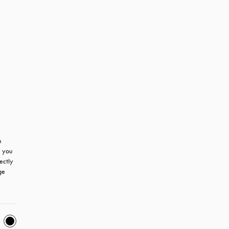
 
 you 
ctly 
e 