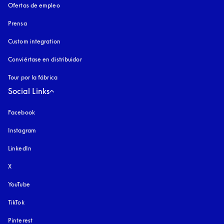
Ofertas de empleo
Prensa
Custom integration
Conviértase en distribuidor
Tour por la fábrica
Social Links
Facebook
Instagram
apertura en una pestaña nueva
LinkedIn
X
YouTube
apertura en una pestaña nueva
TikTok
Pinterest