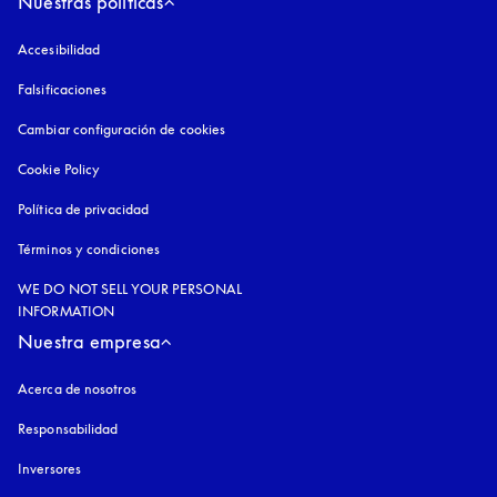
Nuestras políticas
Accesibilidad
apertura en una pestaña nueva
Falsificaciones
apertura en una pestaña nueva
Cambiar configuración de cookies
Cookie Policy
apertura en una pestaña nueva
Política de privacidad
apertura en una pestaña nueva
Términos y condiciones
WE DO NOT SELL YOUR PERSONAL
INFORMATION
Nuestra empresa
Acerca de nosotros
Responsabilidad
Inversores