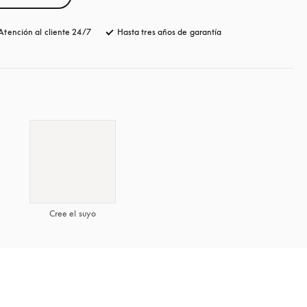
Atención al cliente 24/7
apertura en una pestaña nueva
Hasta tres años de garantía
apertura en una pesta
Cree el suyo