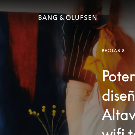
BEOLAB 8
Poten
diseñ
Altav
wifi 