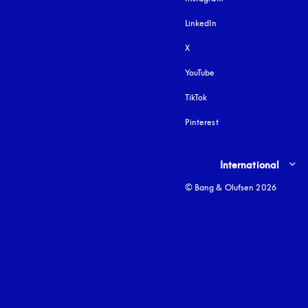
LinkedIn
X
YouTube
apertura en una pestañ
TikTok
Pinterest
Select country and lang
International
© Bang & Olufsen 2026