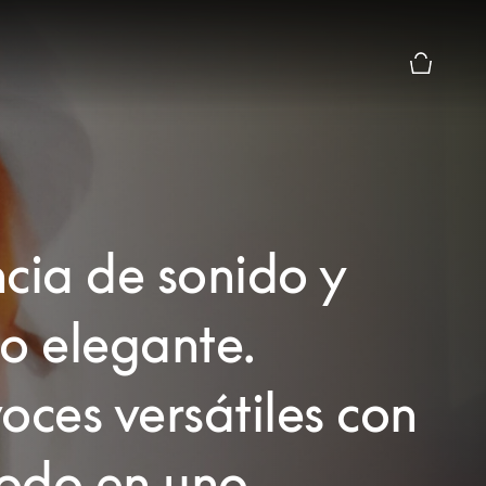
El modo d
cia de sonido y
o elegante.
oces versátiles con
todo en uno.