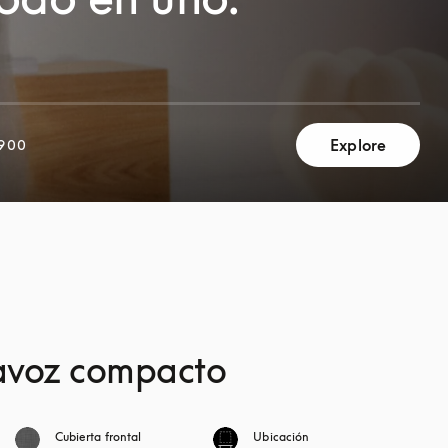
Explore
,900
tavoz compacto
Cubierta frontal
Ubicación