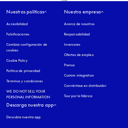
Nuestras políticas
Nuestra empresa
Accesibilidad
apertura en una pestaña nueva
Acerca de nosotros
Falsificaciones
apertura en una pestaña nueva
Responsabilidad
Cambiar configuración de
Inversores
cookies
Ofertas de empleo
Cookie Policy
apertura en una pestaña nueva
Prensa
Política de privacidad
apertura en una pestaña nueva
Custom integration
Términos y condiciones
Conviértase en distribuidor
WE DO NOT SELL YOUR
Tour por la fábrica
PERSONAL INFORMATION
Descarga nuestra app
Descubra nuestra app
aña nueva