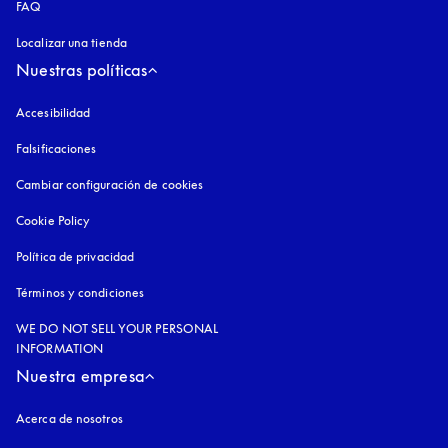
FAQ
Localizar una tienda
Nuestras políticas
Accesibilidad
apertura en una pestaña nueva
Falsificaciones
apertura en una pestaña nueva
Cambiar configuración de cookies
Cookie Policy
apertura en una pestaña nueva
Política de privacidad
apertura en una pestaña nueva
Términos y condiciones
WE DO NOT SELL YOUR PERSONAL
INFORMATION
Nuestra empresa
Acerca de nosotros