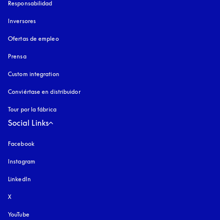
Responsabilidad
Inversores
Ofertas de empleo
Prensa
Custom integration
Conviértase en distribuidor
Tour por la fábrica
Social Links
Facebook
Instagram
apertura en una pestaña nueva
LinkedIn
X
YouTube
apertura en una pestaña nueva