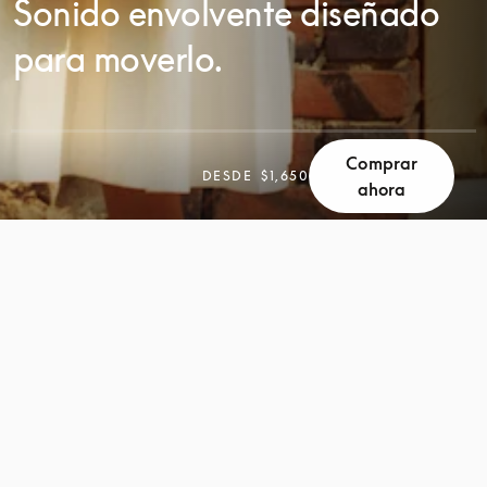
Sonido envolvente diseñado
para moverlo.
Comprar
DESPLÁCESE
DESDE
$1,650
ahora
DESPLÁCESE
PARA
PARA
DESCUBRIR
DESCUBRIR