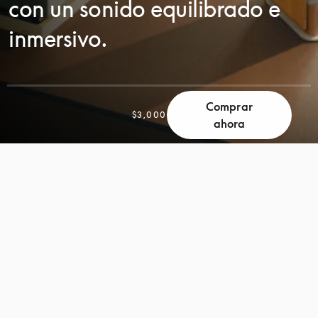
con un sonido equilibrado e
inmersivo.
Comprar
DESPLÁCESE
$3,000
ahora
DESPLÁCESE
PARA
PARA
DESCUBRIR
DESCUBRIR