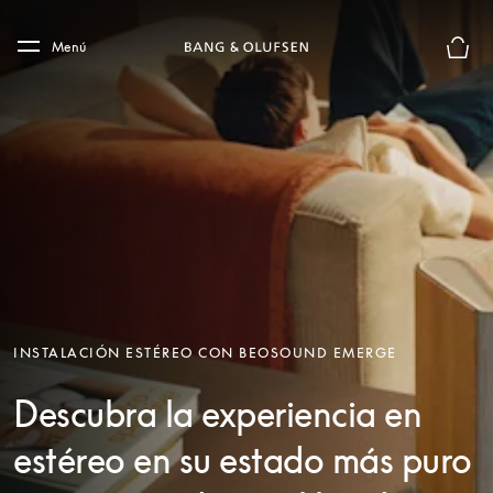
Skip to main content
Skip to main footer
Menú
El mod
INSTALACIÓN ESTÉREO CON BEOSOUND EMERGE
Descubra la experiencia en
estéreo en su estado más puro