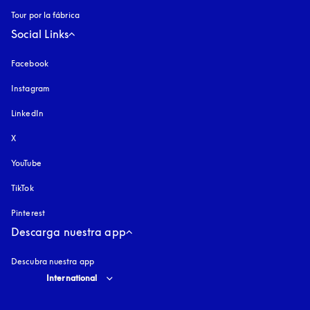
Tour por la fábrica
Social Links
Facebook
Instagram
apertura en una pestaña nueva
LinkedIn
X
YouTube
apertura en una pestaña nueva
TikTok
Pinterest
Descarga nuestra app
Descubra nuestra app
Select country and language
:
International