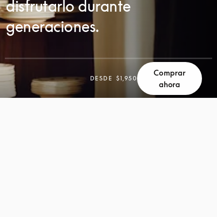
disfrutarlo durante
generaciones.
Comprar
DESPLÁCESE
DESDE
$1,950
ahora
DESPLÁCESE
PARA
PARA
DESCUBRIR
DESCUBRIR