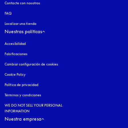
Contacte con nosotros
FAQ
Localizar una tienda
Nuestras políticas
Accesibilidad
apertura en una pestaña nueva
Falsificaciones
apertura en una pestaña nueva
Cambiar configuración de cookies
Cookie Policy
apertura en una pestaña nueva
Política de privacidad
apertura en una pestaña nueva
Términos y condiciones
WE DO NOT SELL YOUR PERSONAL
INFORMATION
Nuestra empresa