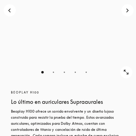
BEOPLAY H100
Lo último en auriculares Supraaurales
Beoplay H100 ofrece un sonido envolvente y un diseño lujoso 
construido para resistir la prueba del tiempo. Estos avanzados 
auriculares, optimizados para Dolby Atmos, cuentan con 
controladores de titanio y cancelación de ruido de última 
generación.  Cada compra incluye un estuche de cuero exclusivo 