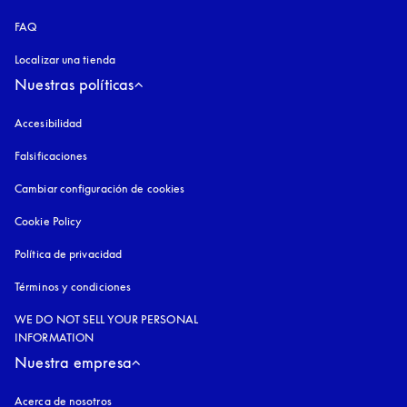
FAQ
Localizar una tienda
Nuestras políticas
Accesibilidad
apertura en una pestaña nueva
Falsificaciones
apertura en una pestaña nueva
Cambiar configuración de cookies
Cookie Policy
apertura en una pestaña nueva
Política de privacidad
apertura en una pestaña nueva
Términos y condiciones
WE DO NOT SELL YOUR PERSONAL
INFORMATION
Nuestra empresa
Acerca de nosotros