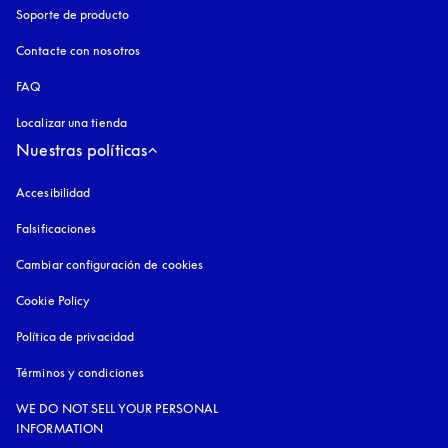
Soporte de producto
Contacte con nosotros
FAQ
Localizar una tienda
Nuestras políticas
Accesibilidad
apertura en una pestaña nueva
Falsificaciones
apertura en una pestaña nueva
Cambiar configuración de cookies
Cookie Policy
apertura en una pestaña nueva
Política de privacidad
apertura en una pestaña nueva
Términos y condiciones
WE DO NOT SELL YOUR PERSONAL
INFORMATION