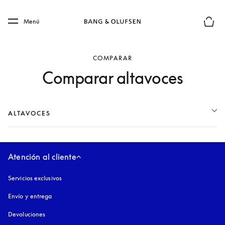
Skip to main content
Skip to main footer
Menú
El mod
COMPARAR
Comparar altavoces
ALTAVOCES
Atención al cliente
Servicios exclusivos
Envío y entrega
Devoluciones