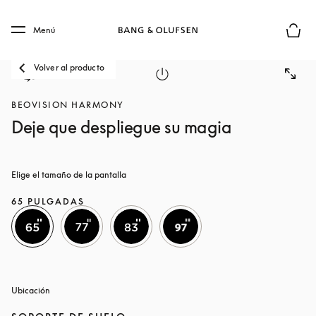
Skip to main content
Skip to main footer
Menú
El mod
Volver al producto
BEOVISION HARMONY
Deje que despliegue su magia
Elige el tamaño de la pantalla
65 PULGADAS
Ubicación