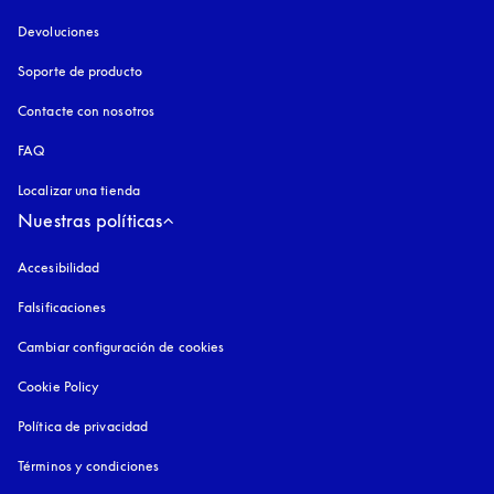
Devoluciones
Soporte de producto
Contacte con nosotros
FAQ
Localizar una tienda
Nuestras políticas
Accesibilidad
apertura en una pestaña nueva
Falsificaciones
apertura en una pestaña nueva
Cambiar configuración de cookies
Cookie Policy
apertura en una pestaña nueva
Política de privacidad
apertura en una pestaña nueva
Términos y condiciones