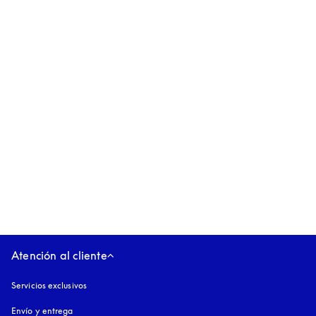
Beovision Contour
$9,750
4 Colores
Atención al cliente
Servicios exclusivos
Envío y entrega