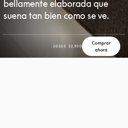
bellamente elaborada que
suena tan bien como se ve.
Comprar
DESPLÁCESE
DESDE
$2,900
ahora
DESPLÁCESE
PARA
PARA
DESCUBRIR
DESCUBRIR