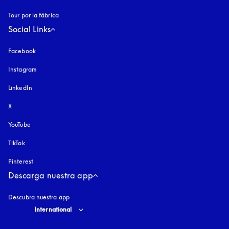
Tour por la fábrica
Social Links
Facebook
Instagram
apertura en una pestaña nueva
LinkedIn
X
YouTube
apertura en una pestaña nueva
TikTok
Pinterest
Descarga nuestra app
Descubra nuestra app
Select country and language
:
International