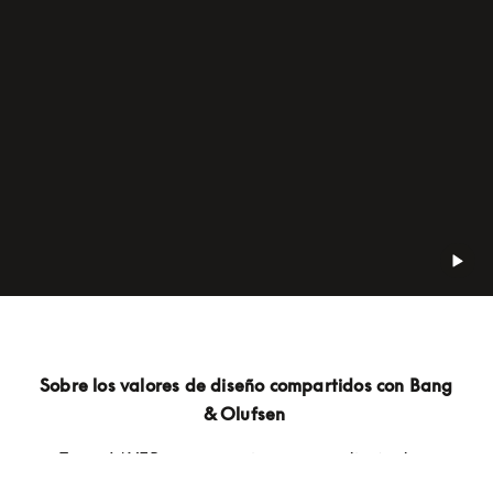
Sobre los valores de diseño compartidos con Bang 
& Olufsen 
Tanto LAYER como yo mismo, como diseñador, 
creemos que el producto debe ser atemporal. 