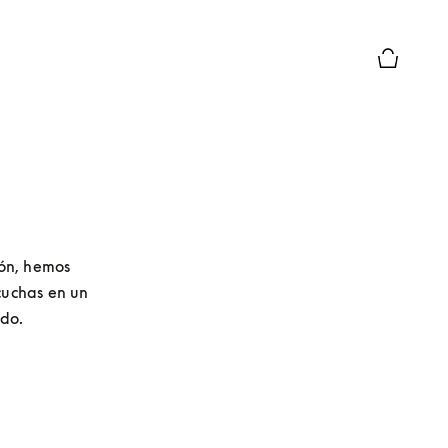
El modo d
ón, hemos 
uchas en un 
ndo.