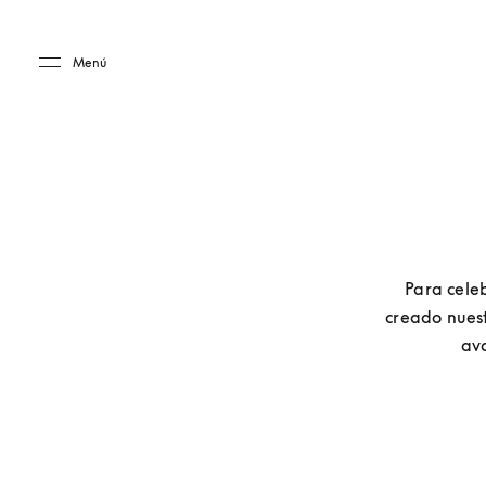
Skip to main content
Skip to main footer
Menú
Para cele
creado nuest
ava