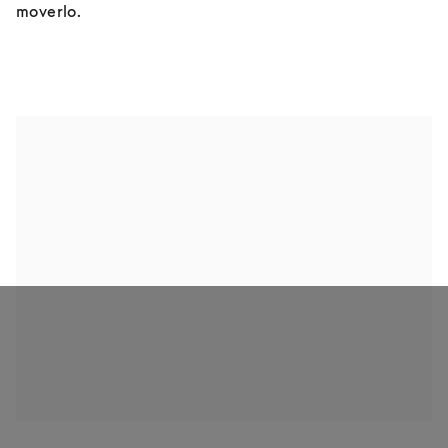
moverlo.
UBICACIÓN INDEPENDIENTE EN EL SUELO
ALTAVOCES PARA ESTANTERÍAS
ALTAVOZ PARA MONTAJE EN PARED