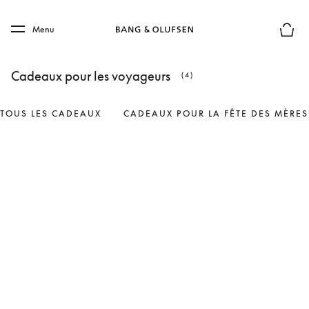
Skip to main content
Skip to main footer
Menu
Le mod
Cadeaux pour les voyageurs
(4)
TOUS LES CADEAUX
CADEAUX POUR LA FÊTE DES MÈRES