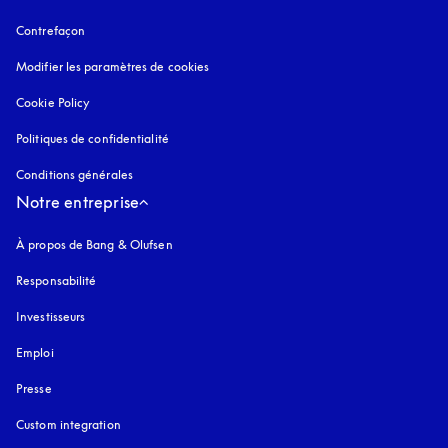
Contrefaçon
s’ouvre dans un nouvel onglet
Modifier les paramètres de cookies
Cookie Policy
s’ouvre dans un nouvel onglet
Politiques de confidentialité
s’ouvre dans un nouvel onglet
Conditions générales
Notre entreprise
À propos de Bang & Olufsen
Responsabilité
Investisseurs
Emploi
Presse
Custom integration