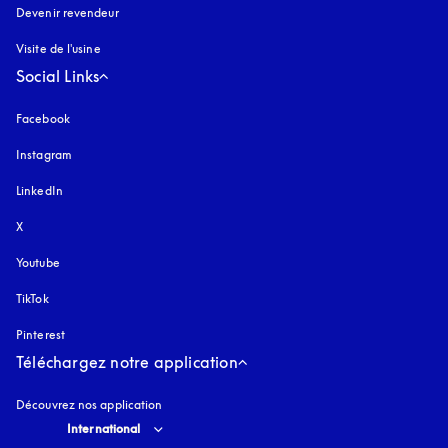
Devenir revendeur
Visite de l'usine
Social Links
Facebook
Instagram
s’ouvre dans un nouvel onglet
LinkedIn
X
Youtube
s’ouvre dans un nouvel onglet
TikTok
Pinterest
Téléchargez notre application
Découvrez nos application
Select country and language
:
International