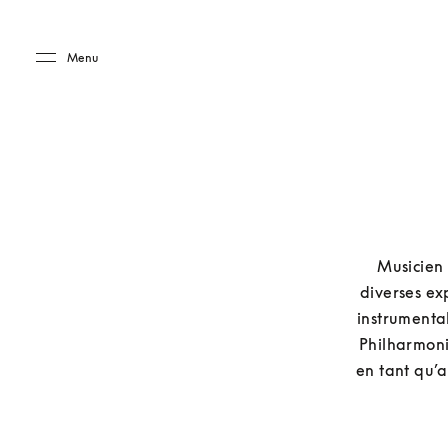
Skip to main content
Skip to main footer
Menu
Musicien 
diverses exp
instrumenta
Philharmonic
en tant qu’a