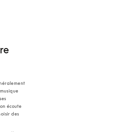
re
énéralement 
 musique 
es 
on écoute 
isir des 