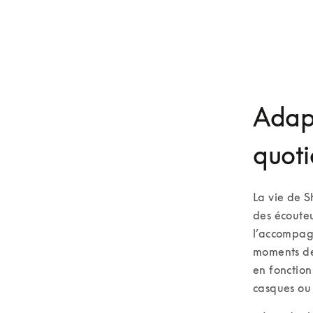
Adapt
quoti
La vie de S
des écouteu
l’accompagn
moments de 
en fonction
casques ou 