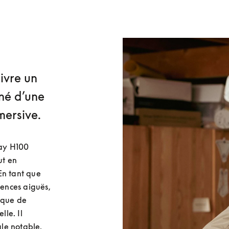
ivre un
né d’une
mersive.
ay H100 
t en 
n tant que 
uences aiguës, 
ique de 
le. Il 
e notable, 