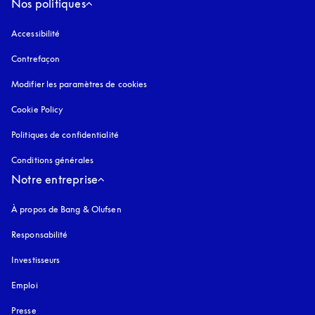
Nos politiques
Accessibilité
s’ouvre dans un nouvel onglet
Contrefaçon
s’ouvre dans un nouvel onglet
Modifier les paramètres de cookies
Cookie Policy
s’ouvre dans un nouvel onglet
Politiques de confidentialité
s’ouvre dans un nouvel onglet
Conditions générales
Notre entreprise
À propos de Bang & Olufsen
Responsabilité
Investisseurs
Emploi
Presse