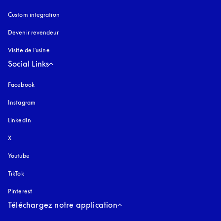
Custom integration
Devenir revendeur
Visite de l'usine
Social Links
Facebook
Instagram
s’ouvre dans un nouvel onglet
LinkedIn
X
Youtube
s’ouvre dans un nouvel onglet
TikTok
Pinterest
Téléchargez notre application