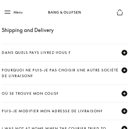
Skip to main content
Skip to main footer
Menu
Le mod
Shipping and Delivery
DANS QUELS PAYS LIVREZ-VOUS ?
Expand
POURQUOI NE PUIS-JE PAS CHOISIR UNE AUTRE SOCIÉTÉ
DE LIVRAISON?
Expand
OÙ SE TROUVE MON COLIS?
Expand
PUIS-JE MODIFIER MON ADRESSE DE LIVRAISON?
Expand
I WAS NOT AT HOME WHEN THE COURIER TRIED TO