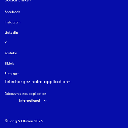
Facebook
Instagram
s’ouvre dans un nouvel onglet
LinkedIn
X
Youtube
s’ouvre dans un nouvel onglet
TikTok
Pinterest
Téléchargez notre application
Découvrez nos application
Select country and language
:
International
© Bang & Olufsen 2026